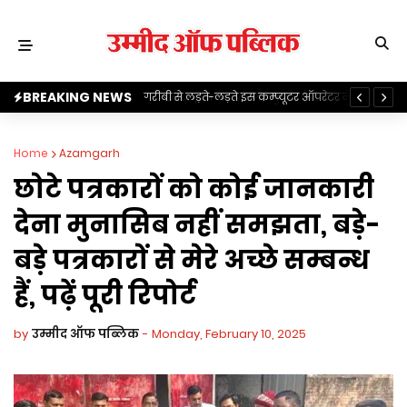
BREAKING NEWS
 के मेडिकल कालेज में शराब
गरीबी से लड़ते-लड़ते इस कम्प्यूटर ऑपरेटर ने लिख दी
Ja
या अभद्रता व दुर्व्यवहार
अपनी तकदीर, पढ़ें पूरी स्टोरी
To
Home
Azamgarh
छोटे पत्रकारों को कोई जानकारी
देना मुनासिब नहीं समझता, बड़े-
बड़े पत्रकारों से मेरे अच्छे सम्बन्ध
हैं, पढ़ें पूरी रिपोर्ट
by
उम्मीद ऑफ पब्लिक
-
Monday, February 10, 2025