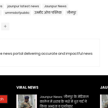
ws
jaunpur latest news
Jaunpur News
ummidofpublic
उम्मीद ऑफ पब्लिक
जौनपुर
ble news portal delivering accurate and impactful news
VIRAL NEWS
JAU
Jaunpur News: जौनपुर के मेडिकल
कालेज में शराब के नशे में धुत गार्ड ने
किया अभद्रता व दुर्व्यवहार