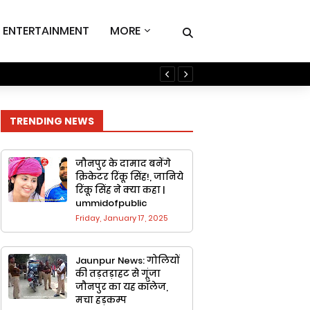
ENTERTAINMENT
MORE
Jaunpur Champion Trophy
TRENDING NEWS
जौनपुर के दामाद बनेंगे
क्रिकेटर रिंकू सिंह!, जानिये
रिंकू सिंह ने क्या कहा |
ummidofpublic
Friday, January 17, 2025
Jaunpur News: गोलियों
की तड़तड़ाहट से गूंजा
जौनपुर का यह कॉलेज,
मचा हड़कम्प