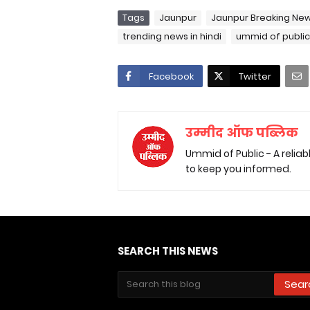
Tags
Jaunpur
Jaunpur Breaking Ne
trending news in hindi
ummid of public
Facebook
Twitter
उम्मीद ऑफ पब्लिक
Ummid of Public - A relia
to keep you informed.
SEARCH THIS NEWS