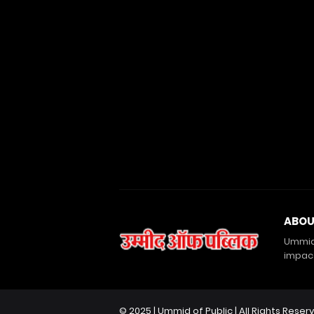
ABO
Ummid 
impact
© 2025 |
Ummid of Public
| All Rights Reser