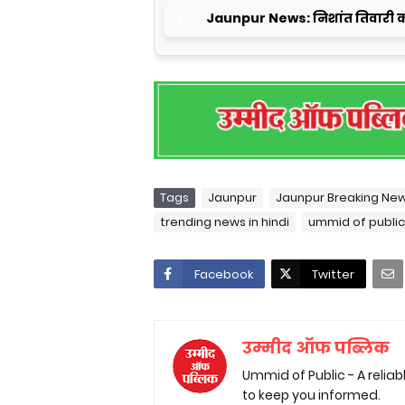
Jaunpur News: निशांत तिवारी क
Tags
Jaunpur
Jaunpur Breaking Ne
trending news in hindi
ummid of public
Facebook
Twitter
उम्मीद ऑफ पब्लिक
Ummid of Public - A relia
to keep you informed.