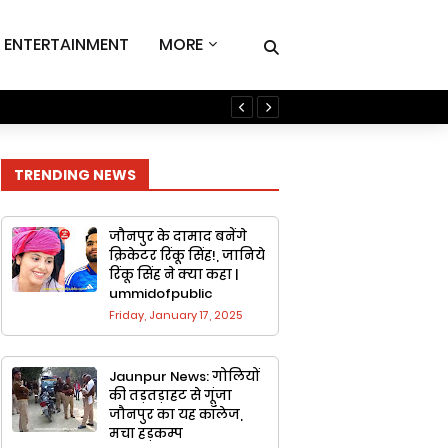
ENTERTAINMENT
MORE
Jaunpur News: सपा मुखिया अख
TRENDING NEWS
जौनपुर के दामाद बनेंगे
क्रिकेटर रिंकू सिंह!, जानिये
रिंकू सिंह ने क्या कहा |
ummidofpublic
Friday, January 17, 2025
Jaunpur News: गोलियों
की तड़तड़ाहट से गूंजा
जौनपुर का यह कॉलेज,
मचा हड़कम्प