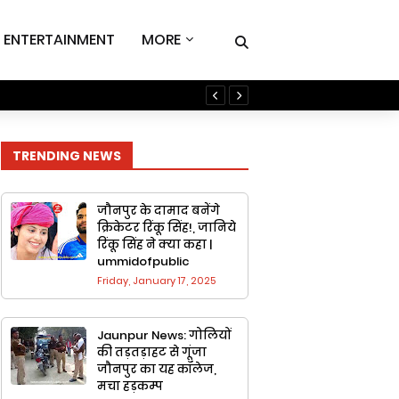
ENTERTAINMENT
MORE
गरीबी से लड़ते-लड़ते इस कम्प्यूट
TRENDING NEWS
जौनपुर के दामाद बनेंगे
क्रिकेटर रिंकू सिंह!, जानिये
रिंकू सिंह ने क्या कहा |
ummidofpublic
Friday, January 17, 2025
Jaunpur News: गोलियों
की तड़तड़ाहट से गूंजा
जौनपुर का यह कॉलेज,
मचा हड़कम्प