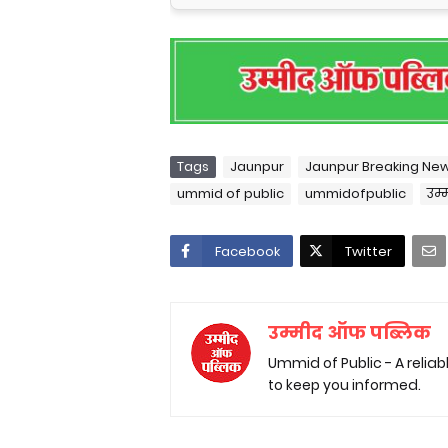
Tags
Jaunpur
Jaunpur Breaking Ne
ummid of public
ummidofpublic
उम्
Facebook
Twitter
उम्मीद ऑफ पब्लिक
Ummid of Public - A relia
to keep you informed.