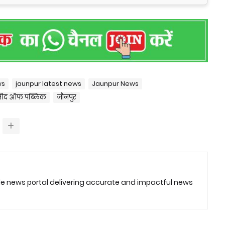
ws
jaunpur latest news
Jaunpur News
मीद ऑफ पब्लिक
जौनपुर
ble news portal delivering accurate and impactful news