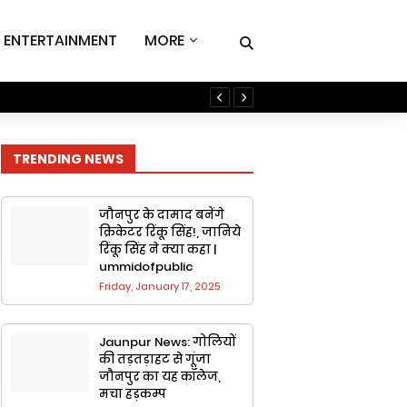
ENTERTAINMENT
MORE
Jaunpur Champion Trophy
TRENDING NEWS
जौनपुर के दामाद बनेंगे
क्रिकेटर रिंकू सिंह!, जानिये
रिंकू सिंह ने क्या कहा |
ummidofpublic
Friday, January 17, 2025
Jaunpur News: गोलियों
की तड़तड़ाहट से गूंजा
जौनपुर का यह कॉलेज,
मचा हड़कम्प