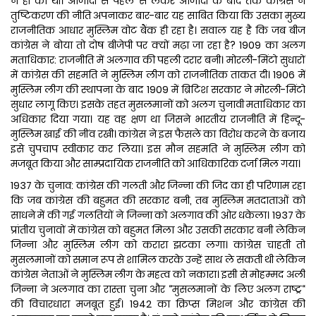
ने ही की थी। आजादी से पहले से लेकर आजादी के बाद तक कांग्रेस ने
तुष्टिकरण की नीति अपनाकर बार-बार यह साबित किया कि उसका मुख्य
राजनीतिक आधार मुस्लिम वोट बैंक ही रहा है। सवाल यह है कि जब बीज
कांग्रेस ने बोया तो दोष बीजेपी पर क्यों मढ़ा जा रहा है? 1909 का अलग
मताधिकार: राजनीति में अलगाव की पहली दरार बनी। मोरली-मिंटो सुधारों
में कांग्रेस की सहमति ने मुस्लिम लीग को राजनीतिक ताकत दी। 1906 में
मुस्लिम लीग की स्थापना के बाद 1909 में ब्रिटिश सरकार ने मोरली-मिंटो
सुधार लागू किए। इसके तहत मुसलमानों को अलग चुनावी मताधिकार का
अधिकार दिया गया। यह वह क्षण था जिसने भारतीय राजनीति में हिन्दू-
मुस्लिम खाई की नींव रखी। कांग्रेस ने इस फैसले का विरोध करने के बजाय
इसे चुपचाप स्वीकार कर लिया। इस मौन सहमति ने मुस्लिम लीग को
मजबूत किया और साम्प्रदायिक राजनीति को आधिकारिक दर्जा मिल गया।
1937 के चुनाव: कांग्रेस की गलती और जिन्ना की जिद का ही परिणाम रहा
कि जब कांग्रेस की बहुमत की सरकार बनी, तब मुस्लिम मतदाताओं को
साधने में की गई गलतियों ने जिन्ना को अलगाव की ओर धकेला। 1937 के
प्रांतीय चुनावों में कांग्रेस को बहुमत मिला और उसकी सरकार बनी लेकिन
जिन्ना और मुस्लिम लीग को करारा झटका लगा। कांग्रेस चाहती तो
मुसलमानों को समान रूप से शामिल करके उन्हें साथ ले सकती थी लेकिन
कांग्रेस नेताओं ने मुस्लिम लीग के महत्व को नकारा। इसी से मोहम्मद अली
जिन्ना ने अलगाव का रास्ता चुना और “मुसलमानों के लिए अलग राष्ट्र“
की विचारधारा मजबूत हुई। 1942 का क्रिप्स मिशन और कांग्रेस की