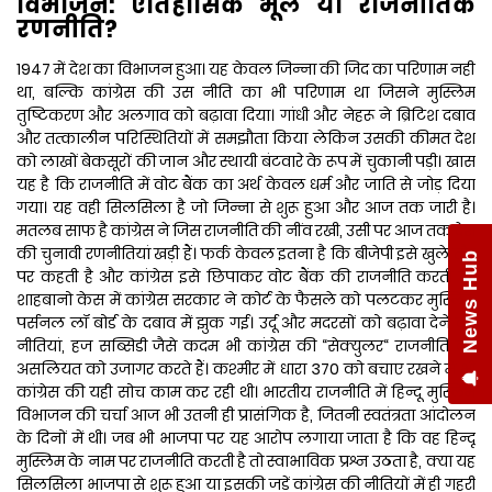
विभाजन: ऐतिहासिक भूल या राजनीतिक
रणनीति?
1947 में देश का विभाजन हुआ। यह केवल जिन्ना की जिद का परिणाम नहीं
था, बल्कि कांग्रेस की उस नीति का भी परिणाम था जिसने मुस्लिम
तुष्टिकरण और अलगाव को बढ़ावा दिया। गांधी और नेहरू ने ब्रिटिश दबाव
और तत्कालीन परिस्थितियों में समझौता किया लेकिन उसकी कीमत देश
को लाखों बेकसूरों की जान और स्थायी बंटवारे के रूप में चुकानी पड़ी। खास
यह है कि राजनीति में वोट बैंक का अर्थ केवल धर्म और जाति से जोड़ दिया
गया। यह वही सिलसिला है जो जिन्ना से शुरू हुआ और आज तक जारी है।
मतलब साफ है कांग्रेस ने जिस राजनीति की नींव रखी, उसी पर आज तक देश
की चुनावी रणनीतियां खड़ी हैं। फर्क केवल इतना है कि बीजेपी इसे खुले तौर
पर कहती है और कांग्रेस इसे छिपाकर वोट बैंक की राजनीति करती है।
शाहबानो केस में कांग्रेस सरकार ने कोर्ट के फैसले को पलटकर मुस्लिम
पर्सनल लॉ बोर्ड के दबाव में झुक गई। उर्दू और मदरसों को बढ़ावा देने की
नीतियां, हज सब्सिडी जैसे कदम भी कांग्रेस की “सेक्युलर“ राजनीति की
असलियत को उजागर करते हैं। कश्मीर में धारा 370 को बचाए रखने में भी
कांग्रेस की यही सोच काम कर रही थी। भारतीय राजनीति में हिन्दू मुस्लिम
विभाजन की चर्चा आज भी उतनी ही प्रासंगिक है, जितनी स्वतंत्रता आंदोलन
के दिनों में थी। जब भी भाजपा पर यह आरोप लगाया जाता है कि वह हिन्दू
मुस्लिम के नाम पर राजनीति करती है तो स्वाभाविक प्रश्न उठता है, क्या यह
सिलसिला भाजपा से शुरू हुआ या इसकी जड़ें कांग्रेस की नीतियों में ही गहरी