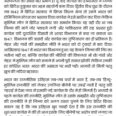
असफलता का सबसे बड़ा प्रमाण है। यूं कहे कांग्रेस की हठधर्मिता ने जिन्ना
को ब्रिटिश हुकूमत का अहम सहयोगी बना दिया। द्वितीय विश्व युद्ध के दौरान
जब 1942 में ब्रिटिश सरकार ने क्रिप्स मिशन भेजा तो उसने भारत को
डोमिनियन स्टेटस का प्रस्ताव दिया। कांग्रेस ने इसे खारिज कर दिया लेकिन
मुस्लिम लीग ने ब्रिटिश सरकार का समर्थन किया। यह वही दौर था जब
जिन्ना की मांगें जोर पकड़ने लगीं और पाकिस्तान की राह प्रशस्त हुई।
कांग्रेस यदि दूरदर्शिता दिखाती तो शायद विभाजन से बचा जा सकता था।
1947: विभाजन की त्रासदी और कांग्रेस का तुष्टिकरण का ही प्रतिफल है।
नेहरू और गांधी की समझौता नीति ने भारत को दो टुकड़ों में बांट दिया।
आखिरकार 1947 में भारत का विभाजन हुआ। यह केवल जिन्ना की जिद का
नतीजा नहीं था, बल्कि कांग्रेस की नीतियों की विफलता भी थी। गांधी और
नेहरू ने मुस्लिम लीग को मनाने में अपनी पूरी ताकत झोंकी लेकिन उनकी
हर कोशिश अंततः भारत की अखंडता पर भारी पड़ी। आज़ादी तो मिली परंतु
खून की नदियां बहाकर।
भारत का राजनीतिक इतिहास जब-जब चर्चा में आता है, तब-तब ‘हिन्दू-
मुस्लिम राजनीति’ को लेकर उंगलियां बीजेपी पर उठाई जाती हैं परंतु यदि
गहराई से देखा जाय तो इसकी जड़ें कांग्रेस के दौर में ही मिलती हैं। आजादी से
पहले कांग्रेस की रणनीति, मुस्लिम लीग से उसके समझौते और तुष्टिकरण
की राजनीति ने ही जिन्ना को अलग रास्ता चुनने के लिए प्रेरित किया।
सवाल यह है कि जब इतिहास खुद गवाही देता है कि इस राजनीति की
शुरुआत कांग्रेस ने की तो आज इसके लिए बीजेपी पर आरोप क्यों लगाए जा