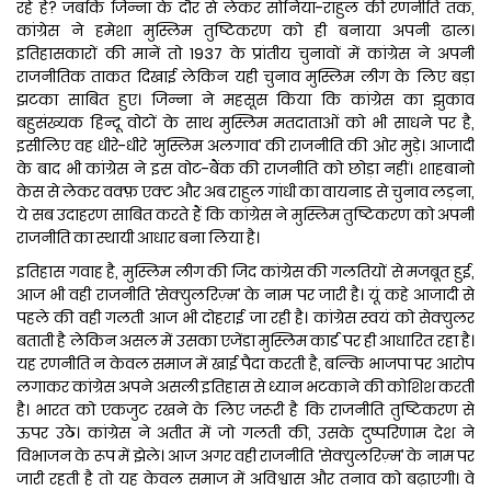
रहे हैं? जबकि जिन्ना के दौर से लेकर सोनिया-राहुल की रणनीति तक,
कांग्रेस ने हमेशा मुस्लिम तुष्टिकरण को ही बनाया अपनी ढाल।
इतिहासकारों की मानें तो 1937 के प्रांतीय चुनावों में कांग्रेस ने अपनी
राजनीतिक ताकत दिखाई लेकिन यही चुनाव मुस्लिम लीग के लिए बड़ा
झटका साबित हुए। जिन्ना ने महसूस किया कि कांग्रेस का झुकाव
बहुसंख्यक हिन्दू वोटों के साथ मुस्लिम मतदाताओं को भी साधने पर है,
इसीलिए वह धीरे-धीरे ‘मुस्लिम अलगाव’ की राजनीति की ओर मुड़े। आजादी
के बाद भी कांग्रेस ने इस वोट-बैंक की राजनीति को छोड़ा नहीं। शाहबानो
केस से लेकर वक्फ़ एक्ट और अब राहुल गांधी का वायनाड से चुनाव लड़ना,
ये सब उदाहरण साबित करते हैं कि कांग्रेस ने मुस्लिम तुष्टिकरण को अपनी
राजनीति का स्थायी आधार बना लिया है।
इतिहास गवाह है, मुस्लिम लीग की जिद कांग्रेस की गलतियों से मजबूत हुई,
आज भी वही राजनीति ‘सेक्युलरिज़्म’ के नाम पर जारी है। यूं कहे आजादी से
पहले की वही गलती आज भी दोहराई जा रही है। कांग्रेस स्वयं को सेक्युलर
बताती है लेकिन असल में उसका एजेंडा मुस्लिम कार्ड पर ही आधारित रहा है।
यह रणनीति न केवल समाज में खाई पैदा करती है, बल्कि भाजपा पर आरोप
लगाकर कांग्रेस अपने असली इतिहास से ध्यान भटकाने की कोशिश करती
है। भारत को एकजुट रखने के लिए जरूरी है कि राजनीति तुष्टिकरण से
ऊपर उठे। कांग्रेस ने अतीत में जो गलती की, उसके दुष्परिणाम देश ने
विभाजन के रूप में झेले। आज अगर वही राजनीति ‘सेक्युलरिज़्म’ के नाम पर
जारी रहती है तो यह केवल समाज में अविश्वास और तनाव को बढ़ाएगी। वे