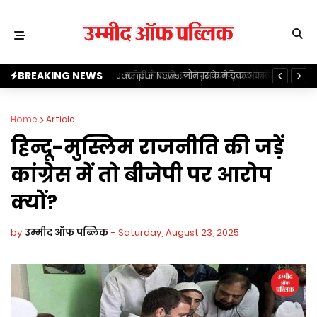
BREAKING NEWS
 के मेडिकल कालेज में शराब
गरीबी से लड़ते-लड़ते इस कम्प्यूटर ऑपरेटर ने लिख दी
Ja
या अभद्रता व दुर्व्यवहार
अपनी तकदीर, पढ़ें पूरी स्टोरी
To
Home
Article
हिन्दू-मुस्लिम राजनीति की जड़ें
कांग्रेस में तो बीजेपी पर आरोप
क्यों?
by
उम्मीद ऑफ पब्लिक
-
Saturday, August 23, 2025