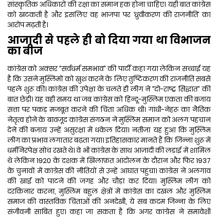
सांस्कृतिक अधिकारों की रक्षा का समान हक होना चाहिए। यही बात कांग्रेस
को खटकती है और इसलिए वह भाजपा पर ‘ध्रुवीकरण की राजनीति’ का
आरोप मढ़ती है।
आजादी से पहले ही बो दिया गया था विभाजन
का बीज
कांग्रेस को अक्सर “सर्वधर्म समभाव” की पार्टी कहा गया लेकिन सच्चाई यह
है कि उसने मुस्लिमों को खुश करने के लिए तुष्टिकरण की राजनीति सबसे
पहले शुरू की। कांग्रेस की उपेक्षा के चलते ही लीग ने “दो-राष्ट्र सिद्धांत” की
बात छेड़ी। यह वही समय था जब कांग्रेस को हिन्दू-मुस्लिम एकता की बजाय
सत्ता पर पकड़ मजबूत करने की चिंता अधिक थी। गांधी-नेहरू का नैतिक
नेतृत्व होने के बावजूद कांग्रेस संगठन ने मुस्लिम समाज को अलग पहचान
देने की बजाय उन्हें असुरक्षा में धकेल दिया। नतीजा यह हुआ कि मुस्लिम
लीग का प्रभाव लगातार बढ़ता गया। इतिहासकार मानते हैं कि जिन्ना शुरू में
धर्मनिरपेक्ष सोच रखते थे। वे भी कांग्रेस के साथ आज़ादी की लड़ाई में शामिल
थे लेकिन 1920 के दशक में खिलाफ़त आंदोलन के दौरान और फिर 1937
के चुनावों में कांग्रेस की नीतियों से उन्हें आघात पहुंचा। कांग्रेस ने अलगाव
की खाई को पाटने की जगह और चौड़ा कर दिया। मुस्लिम लीग को
दरकिनार करना, मुस्लिम बहुल क्षेत्रों में कांग्रेस का दखल और मुस्लिम
समाज की वास्तविक चिंताओं की अनदेखी, ये सब कदम जिन्ना के लिए
संजीवनी साबित हुए। कहा जा सकता है कि अगर कांग्रेस ने समावेशी