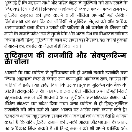
भूल रहे हैं कि महात्मा गांधी और पंडित नेहरू ने मुस्लिमों को साथ रखने के
लिए कई रियायतें दीं। खिलाफत आंदोलन से लेकर अलग-अलग समय पर
मुस्लिम समुदाय को तुष्ट करने वाली नीतियां अपनाई गईं लेकिन
विरोधाभास यह रहा कि इन नीतियों ने मुस्लिम नेतृत्व को और अधिक
अलगाववादी बना दिया। आजादी की प्रक्रिया में भी कांग्रेस ने जिन्ना की
मांगों के सामने परोक्ष रूप से घुटने टेके और अंततः देश का विभाजन स्वीकार
किया। यानी हिन्दू-मुस्लिम के नाम पर सबसे बड़ा फैसला, देश को दो टुकड़ों
में बांटने का, कांग्रेस के नेतृत्व में ही लिया गया।
तुष्टिकरण की राजनीति और 'सेक्युलरिज्म'
का चोला
आजादी के बाद कांग्रेस ने तुष्टिकरण को ही अपनी स्थायी रणनीति बना
लिया। शाहबानो केस से लेकर राम जन्मभूमि आंदोलन तक, कांग्रेस की
नीतियों ने हमेशा यह संदेश दिया कि उसका झुकाव मुस्लिम वोट बैंक की
ओर है। सेक्युलरिज़्म के नाम पर बार-बार ऐसी नीतियां अपनाई गईं जिससे
बहुसंख्यक समाज की भावनाएं आहत हुईं और अल्पसंख्यक समाज को
‘विशेष संरक्षण’ का संदेश दिया गया। अगर कांग्रेस ने ही हिन्दू-मुस्लिम
राजनीति की नींव रखी तो आज भाजपा पर आरोप क्यों लगाए जाते हैं?
दरअसल भाजपा बहुसंख्यक समाज की भावनाओं को आवाज़ देती है। भाजपा
कहती है कि यदि मुस्लिम समाज को उनकी आस्था और पहचान के आधार
पर अधिकार मिल सकते हैं तो हिन्दू समाज को भी अपने धार्मिक और