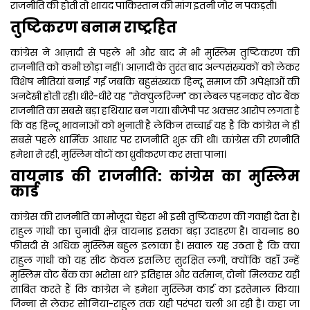
राजनीति की होती तो शायद पाकिस्तान की मांग इतनी जोर न पकड़ती।
तुष्टिकरण बनाम राष्ट्रहित
कांग्रेस ने आज़ादी से पहले भी और बाद में भी मुस्लिम तुष्टिकरण की
राजनीति को कभी छोड़ा नहीं। आज़ादी के तुरंत बाद अल्पसंख्यकों को लेकर
विशेष नीतियां बनाई गईं जबकि बहुसंख्यक हिन्दू समाज की अपेक्षाओं की
अनदेखी होती रही। धीरे-धीरे यह “सेक्युलरिज्म” का लेबल पहनकर वोट बैंक
राजनीति का सबसे बड़ा हथियार बन गया। बीजेपी पर अक्सर आरोप लगता है
कि वह हिन्दू भावनाओं को भुनाती है लेकिन सच्चाई यह है कि कांग्रेस ने ही
सबसे पहले धार्मिक आधार पर राजनीति शुरू की थी। कांग्रेस की रणनीति
हमेशा से रही, मुस्लिम वोटों का ध्रुवीकरण कर सत्ता पाना।
वायनाड की राजनीति: कांग्रेस का मुस्लिम
कार्ड
कांग्रेस की राजनीति का मौजूदा चेहरा भी इसी तुष्टिकरण की गवाही देता है।
राहुल गांधी का चुनावी क्षेत्र वायनाड इसका बड़ा उदाहरण है। वायनाड 80
फीसदी से अधिक मुस्लिम बहुल इलाका है। सवाल यह उठता है कि क्या
राहुल गांधी को यह सीट केवल इसलिए सुरक्षित लगी, क्योंकि वहाँ उन्हें
मुस्लिम वोट बैंक का भरोसा था? इतिहास और वर्तमान, दोनों मिलकर यही
साबित करते हैं कि कांग्रेस ने हमेशा मुस्लिम कार्ड का इस्तेमाल किया।
जिन्ना से लेकर सोनिया-राहुल तक यही परंपरा चली आ रही है। कहा जा