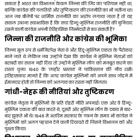
सकता है भारत का विभाजन केवल जिन्ना की जिद का परिणाम नहीं था,
बल्कि कांग्रेस की गलतियों और तुष्टिकरण की राजनीति का भी नतीजा था।
आज जब बीजेपी पर धार्मिक राजनीति का आरोप लगाया जाता है तो यह
सवाल उठाना स्वाभाविक है कि क्या हिन्दू-मुस्लिम राजनीति की बुनियाद
रखने वाली कांग्रेस अपनी ऐतिहासिक जिम्मेदारी से बच सकती है?
जिन्ना की राजनीति और कांग्रेस की भूमिका
जिन्ना मूल रूप से धर्मनिरपेक्ष नेता थे और हिंदू-मुस्लिम एकता के पैरोकार
माने जाते थे लेकिन जब उन्होंने देखा कि कांग्रेस ने मुस्लिम नेताओं को
Jaunpur News: जौनपुर के
बराबरी का स्थान नहीं दिया तो उन्होंने मुस्लिम लीग को मजबूत करने का
कालेज में शराब के नशे में धुत ग
रास्ता चुना। 1940 के ‘लाहौर प्रस्ताव’ ने पाकिस्तान की नींव रखी।
किया अभद्रता व दुर्व्यवहार
इतिहासकार मानते हैं कि अगर कांग्रेस मुस्लिमों को अपने साथ जोड़ने में
ईमानदार होती तो जिन्ना को अलगाव का रास्ता नहीं मिलता।
गांधी-नेहरू की नीतियां और तुष्टिकरण
कांग्रेस नेतृत्व ने मुस्लिमों के प्रति दोहरी नीति अपनाई। एक ओर वे हिन्दू-
मुस्लिम एकता की बात करते थे, दूसरी ओर मुस्लिम लीग के दबाव में बार-
बार झुकते भी थे। 1946 में अंतरिम सरकार के गठन के समय भी कांग्रेस ने
मुस्लिमों को अलग पहचान देने वाली रियायतें दीं जिसने विभाजन को और
पुख्ता किया।