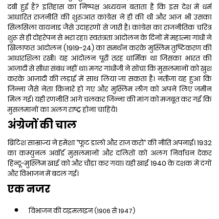
दबी हुई हैं? इतिहास का निष्पक्ष अध्ययन बताता है कि इस देश में धर्म
आधारित राजनीति की शुरुआत कांग्रेस ने ही की थी और आज भी उसका
सिलसिला वायनाड जैसे उदाहरणों से जारी है। कांग्रेस का राजनीतिक चरित्र
शुरू से ही दोहरेपन से भरा रहा। स्वतंत्रता आंदोलन के दिनों में महात्मा गांधी ने
खिलाफत आंदोलन (1919-24) का समर्थन करके मुस्लिम तुष्टिकरण की
आधारशिला रखी। यह आंदोलन पूरी तरह धार्मिक था जिसका भारत की
आज़ादी से सीधा संबंध नहीं था। मगर गांधीजी ने सोचा कि मुसलमानों को खुश
करके आज़ादी की लड़ाई में साथ लिया जा सकता है। नतीजा यह हुआ कि
जिन्ना जैसे नेता किनारे हो गए और मुस्लिम लीग को अपने लिए जमीन
मिल गई। यही रणनीति आगे चलकर जिन्ना की मांग को मजबूत कर गई कि
मुसलमानों का अलग राष्ट्र होना चाहिये।
अंग्रेजों की चाल
ब्रिटिश साम्राज्य ने हमेशा “फूट डालो और राज करो“ की नीति अपनाई। 1932
का कम्युनल अवॉर्ड मुसलमानों और दलितों को अलग निर्वाचन देकर
हिन्दू-मुस्लिम खाई को और चौड़ा कर गया। यही खाई 1940 के दशक में दंगों
और विभाजन में बदल गई।
एक नजर
विभाजन की टाइमलाइन (1906 से 1947)