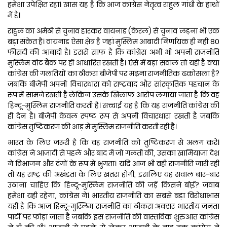
हमेशा उपेक्षित रहा। खास यह है कि आज कांग्रेस नेतृत्व राहुल गांधी के हाथों
में है।
राहुल का अमेठी से चुनाव हारकर वायनाड (केरल) से चुनाव लड़ना भी एक
बड़ा संकेत है। वायनाड ऐसा क्षेत्र है जहां मुस्लिम आबादी निर्णायक ही नहीं 80
फीसदी की आबादी है। इससे साफ है कि कांग्रेस अभी भी अपनी राजनीति
मुस्लिम वोट बैंक पर ही आधारित रखती है। ऐसे में बड़ा सवाल तो यही है क्या
कांग्रेस की गलतियों का ठीकरा बीजेपी पर मढ़ना राजनीतिक ढकोसला है?
जबकि बीजेपी अपनी विचारधारा को राष्ट्रवाद और सांस्कृतिक पहचान के
रूप में सामने रखती है लेकिन उसके खिलाफ आरोप लगाया जाता है कि वह
हिन्दू-मुस्लिम राजनीति करती है। सच्चाई यह है कि यह राजनीति कांग्रेस की
ही देन है। बीजेपी केवल स्पष्ट रूप से अपनी विचारधारा रखती है जबकि
कांग्रेस तुष्टिकरण की आड़ में मुस्लिम राजनीति करती रही है।
भारत के लिए जरूरी है कि वह राजनीति को तुष्टिकरण से अलग करे।
कांग्रेस ने आजादी से पहले और बाद में जो गलती की, उसका खामियाजा देश
ने विभाजन और दंगों के रूप में भुगता। यदि आज भी वही राजनीति जारी रही
तो यह राष्ट्र की अखंडता के लिए खतरा होगी, इसलिए यह सवाल बार-बार
उठाना चाहिए कि हिन्दू-मुस्लिम राजनीति की जड़ें किसने बोईं? जवाब
हमेशा यही रहेगा, कांग्रेस ने। भारतीय राजनीति का सबसे बड़ा विरोधाभास
यही है कि आज हिन्दू-मुस्लिम राजनीति का ठीकरा अक्सर भारतीय जनता
पार्टी पर फोड़ा जाता है जबकि इस राजनीति की वास्तविक शुरुआत कांग्रेस