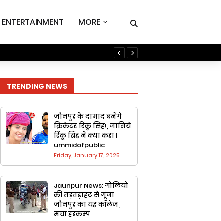
ENTERTAINMENT
MORE
Jaunpur Champion Trophy
TRENDING NEWS
जौनपुर के दामाद बनेंगे
क्रिकेटर रिंकू सिंह!, जानिये
रिंकू सिंह ने क्या कहा |
ummidofpublic
Friday, January 17, 2025
Jaunpur News: गोलियों
की तड़तड़ाहट से गूंजा
जौनपुर का यह कॉलेज,
मचा हड़कम्प